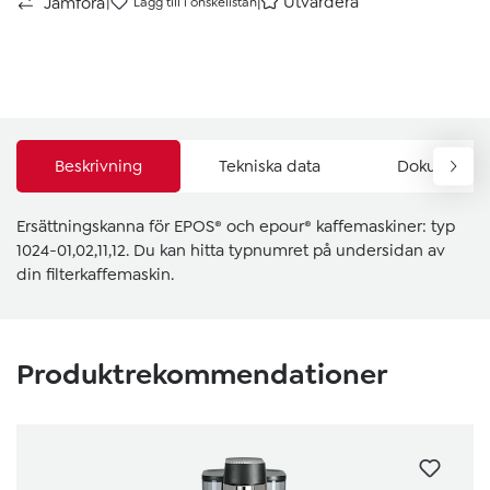
|
|
Utvärdera
Jämföra
Lägg till i önskelistan
Beskrivning
Tekniska data
Dokument & 
Ersättningskanna för EPOS® och epour® kaffemaskiner: typ
1024-01,02,11,12. Du kan hitta typnumret på undersidan av
din filterkaffemaskin.
Hoppa över produktgalleri
Produktrekommendationer