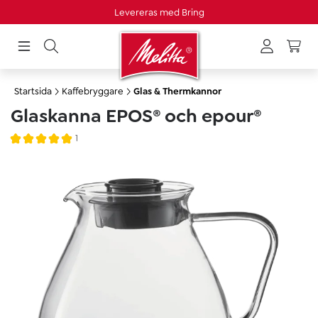
Levereras med Bring
uvudinnehåll
Startsida
Kaffebryggare
Glas & Thermkannor
Glaskanna EPOS® och epour®
1
Genomsnittligt betyg på 5 av 5 stjärnor
Hoppa över bildgalleri