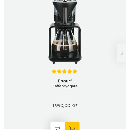
Genomsnittligt betyg på 4.9 av 5 stjärnor
Epour®
Kaffebryggare
1 990,00 kr*