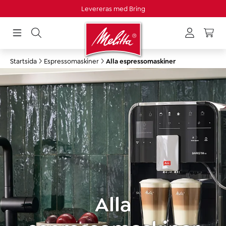
Levereras med Bring
uvudinnehåll
Startsida
Espressomaskiner
Alla espressomaskiner
Alla