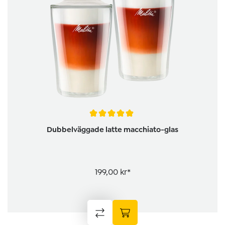
Genomsnittligt betyg på 5 av 5 stjärnor
Dubbelväggade latte macchiato-glas
199,00 kr*