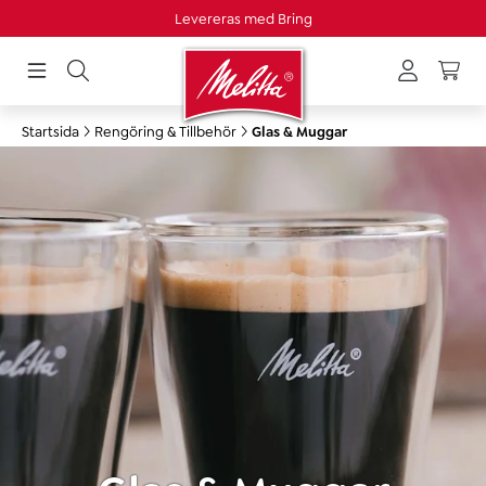
Levereras med Bring
uvudinnehåll
Startsida
Rengöring & Tillbehör
Glas & Muggar