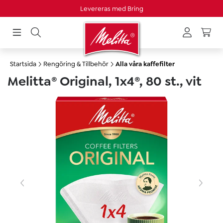
Levereras med Bring
uvudinnehåll
Startsida
Rengöring & Tillbehör
Alla våra kaffefilter
Melitta® Original, 1x4®, 80 st., vit
Hoppa över bildgalleri