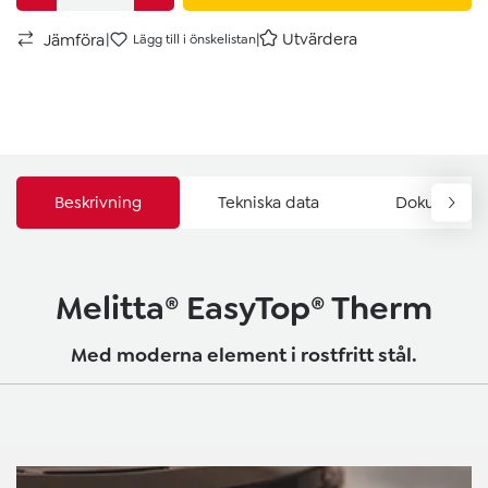
|
|
Utvärdera
Jämföra
Lägg till i önskelistan
Beskrivning
Tekniska data
Dokument & 
Melitta® EasyTop® Therm
Med moderna element i rostfritt stål.