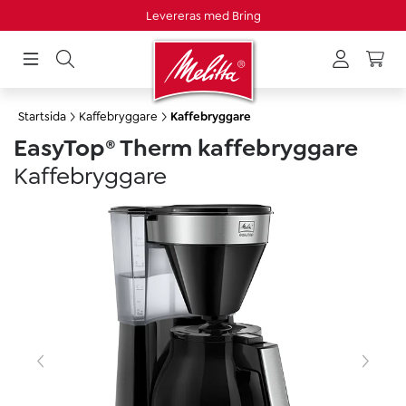
Levereras med Bring
uvudinnehåll
Startsida
Kaffebryggare
Kaffebryggare
EasyTop® Therm kaffebryggare
Kaffebryggare
Hoppa över bildgalleri