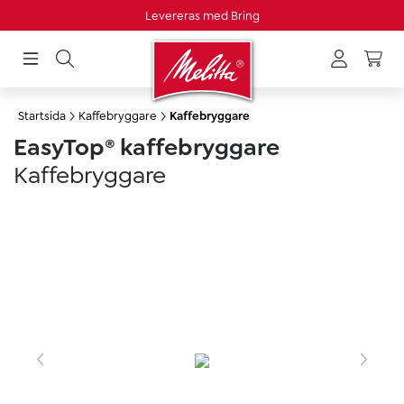
Levereras med Bring
uvudinnehåll
Startsida
Kaffebryggare
Kaffebryggare
EasyTop® kaffebryggare
Kaffebryggare
Hoppa över bildgalleri