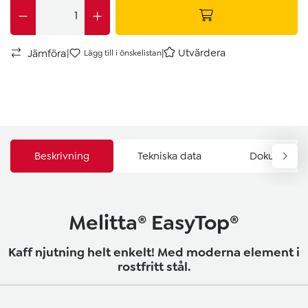
|
|
Utvärdera
Jämföra
Lägg till i önskelistan
Beskrivning
Tekniska data
Dokument & 
Melitta® EasyTop®
Kaff njutning helt enkelt! Med moderna element i
rostfritt stål.