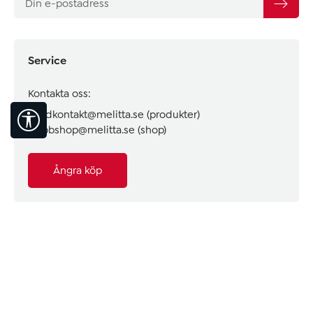
Service
Kontakta oss:
kundkontakt@melitta.se
(produkter)
Visa verktygsfält
webbshop@melitta.se
(shop)
Ångra köp
Melitta Tips & Råd
Information