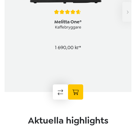
Genomsnittligt betyg på 4.7 av 5 stjärnor
Melitta One®
Kaffebryggare
1 690,00 kr*
Aktuella highlights